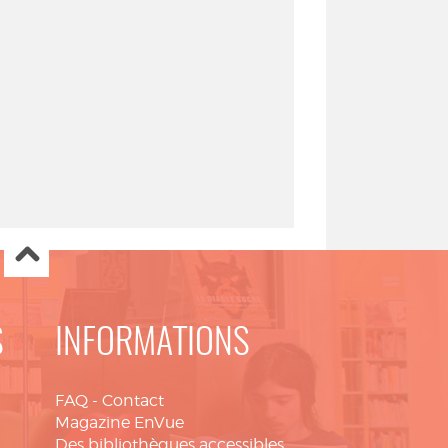
S
INFORMATIONS
FAQ
-
Contact
Magazine EnVue
Des bibliothèques accessibles