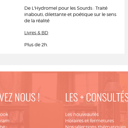
De L'Hydromel pour les Sourds : Traité
inabouti, dilettante et poétique sur le sens
de la réalité
Livres & BD
Plus de 2h.
VEZ NOUS !
LES + CONSULTÉ
book
Les nouveautés
gram
Horaires et fermetures
be
Nos sélections thématiques