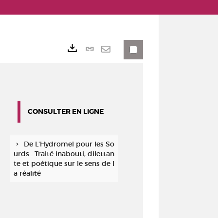
Lien
Exports
permanent
Envoyer
(Nouvelle
par
fenêtre)
mail
CONSULTER EN LIGNE
De L'Hydromel pour les So
urds : Traité inabouti, dilettan
te et poétique sur le sens de l
a réalité