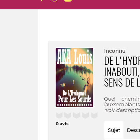
Inconnu
DE L'HYD
INABOUTI,
SENS DE L
Quel chemin
fauxsemblants
(voir descript
/5
0
avis
Sujet
Descr