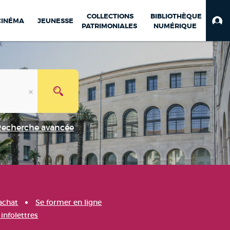
COLLECTIONS
BIBLIOTHÈQUE
CINÉMA
JEUNESSE
PATRIMONIALES
NUMÉRIQUE
Recherche avancée
achat
Se former en ligne
infolettres