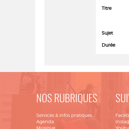
Titre
Sujet
Durée
NOS RUBRIQUES
SUI
Services & infos pratiques
Face
Agenda
Insta
Musique
Youtu