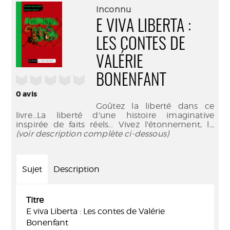
(Nouve
par
Inconnu
fenêtr
mail
E VIVA LIBERTA :
LES CONTES DE
VALÉRIE
BONENFANT
/5
0
avis
Goûtez la liberté dans ce
livre...La liberté d'une histoire imaginative
inspirée de faits réels... Vivez l'étonnement, l
...
(voir description complète ci-dessous)
Sujet
Description
Titre
E viva Liberta : Les contes de Valérie
Bonenfant