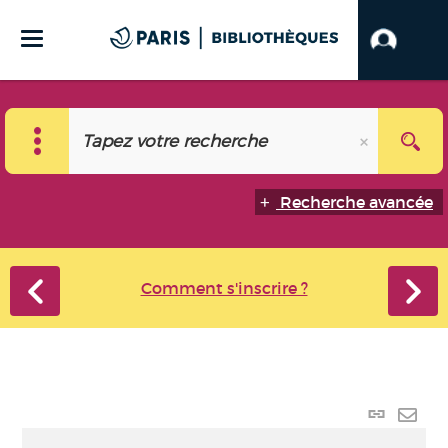
Recherche avancée
Comment s'inscrire ?
Lien
perma
Envo