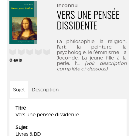
(Nouve
par
Inconnu
fenêtr
mail
VERS UNE PENSÉE
DISSIDENTE
La philosophie, la religion,
l'art, la peinture, la
/5
psychologie, le féminisme. La
Joconde, La jeune fille à la
0
avis
perle, l'
... (voir description
complète ci-dessous)
Sujet
Description
Titre
Vers une pensée dissidente
Sujet
Livres & BD