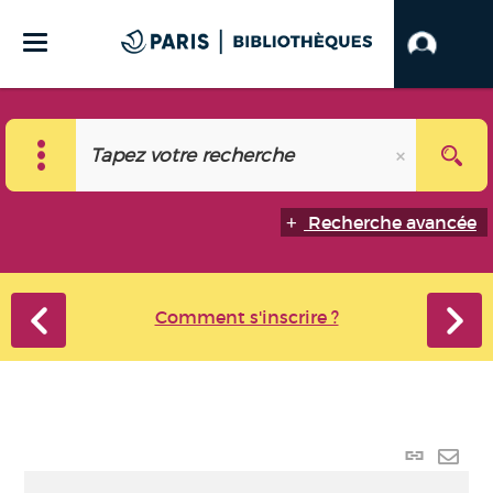
Recherche avancée
Comment s'inscrire ?
Lien
perma
Envo