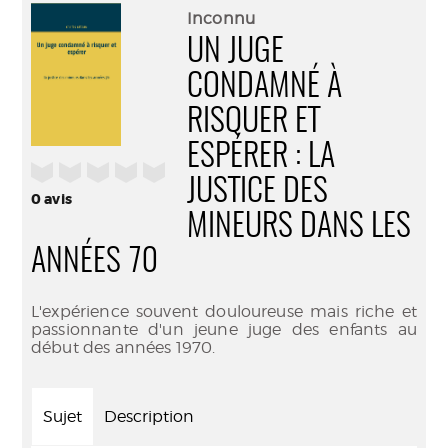
(Nouve
par
Inconnu
fenêtr
mail
UN JUGE
CONDAMNÉ À
RISQUER ET
ESPÉRER : LA
/5
JUSTICE DES
0
avis
MINEURS DANS LES
ANNÉES 70
L'expérience souvent douloureuse mais riche et
passionnante d'un jeune juge des enfants au
début des années 1970.
Sujet
Description