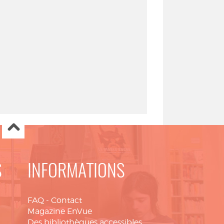
S
INFORMATIONS
FAQ
-
Contact
Magazine EnVue
Des bibliothèques accessibles