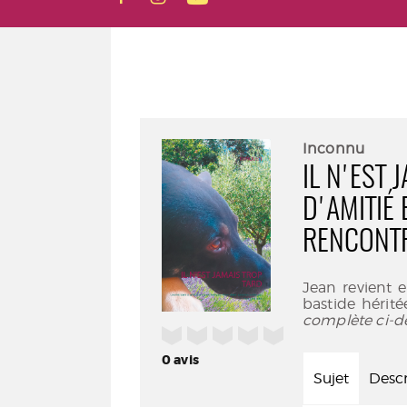
Inconnu
IL N'EST 
D'AMITIÉ
RENCONTR
Jean revient e
bastide hérité
complète ci-d
/5
0
avis
Sujet
Descr