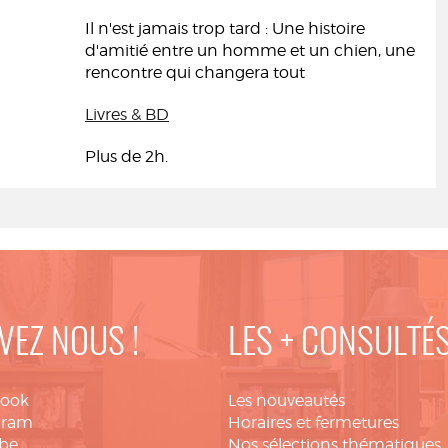
Il n'est jamais trop tard : Une histoire
d'amitié entre un homme et un chien, une
rencontre qui changera tout
Livres & BD
Plus de 2h.
VEZ NOUS !
LES + CONSULTÉ
book
Les nouveautés
gram
Horaires et fermetures
be
Nos sélections thématiques