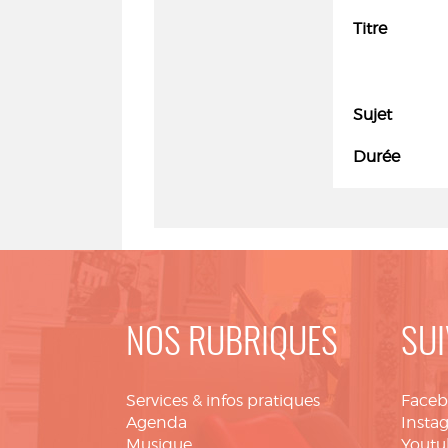
Titre
Sujet
Durée
NOS RUBRIQUES
SUI
Services & infos pratiques
Face
Agenda
Insta
Musique
Youtu