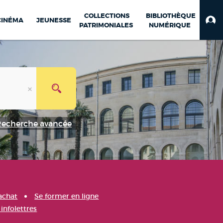
COLLECTIONS
BIBLIOTHÈQUE
CINÉMA
JEUNESSE
PATRIMONIALES
NUMÉRIQUE
Recherche avancée
achat
Se former en ligne
infolettres