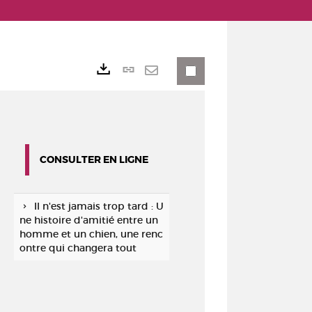
Lien
Exports
permanent
Envoyer
(Nouvelle
par
fenêtre)
mail
CONSULTER EN LIGNE
Il n'est jamais trop tard : U
ne histoire d'amitié entre un
homme et un chien, une renc
ontre qui changera tout