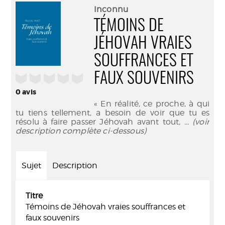
(Nouve
par
Inconnu
fenêtr
mail
TÉMOINS DE
JÉHOVAH VRAIES
SOUFFRANCES ET
FAUX SOUVENIRS
/5
0
avis
« En réalité, ce proche, à qui
tu tiens tellement, a besoin de voir que tu es
résolu à faire passer Jéhovah avant tout,
... (voir
description complète ci-dessous)
Sujet
Description
Titre
Témoins de Jéhovah vraies souffrances et
faux souvenirs