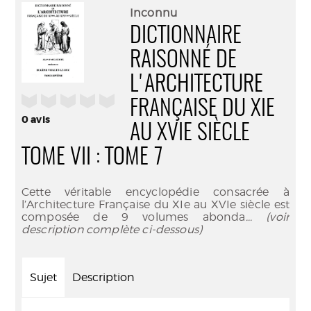
(Nouve
par
Inconnu
fenêtr
mail
DICTIONNAIRE
RAISONNÉ DE
L'ARCHITECTURE
/5
FRANÇAISE DU XIE
0
avis
AU XVIE SIÈCLE
TOME VII : TOME 7
Cette véritable encyclopédie consacrée à
l’Architecture Française du XIe au XVIe siècle est
composée de 9 volumes abonda
... (voir
description complète ci-dessous)
Sujet
Description