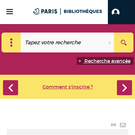
Recherche avancée
Comment s'inscrire ?
Lien
perma
Envo