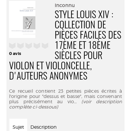
(Nouve
par
Inconnu
fenêtr
mail
STYLE LOUIS XIV :
COLLECTION DE
PIÈCES FACILES DES
17ÈME ET 18ÈME
/5
0
avis
SIÈCLES POUR
VIOLON ET VIOLONCELLE,
D'AUTEURS ANONYMES
Ce recueil contient 23 petites pièces écrites à
l'origine pour "dessus et basse", mais convenant
plus précisément au vio
... (voir description
complète ci-dessous)
Sujet
Description