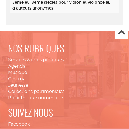
7ème et 18ème siècles pour violon et violoncelle,
d'auteurs anonymes
NOS RUBRIQUES
Services & infos pratiques
Agenda
Musique
Cinéma
Jeunesse
Collections patrimoniales
Bibliothèque numérique
SUIVEZ NOUS !
Facebook