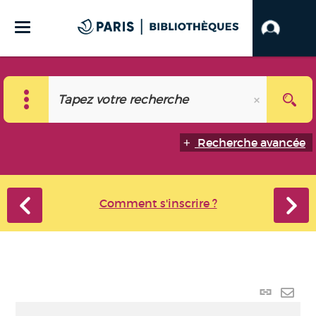
Recherche avancée
Comment s'inscrire ?
Lien
perma
Envo