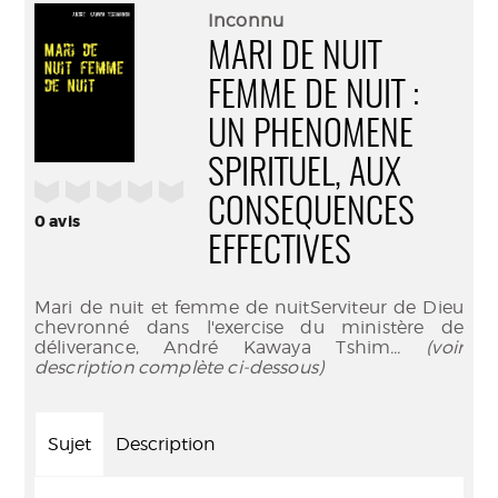
(Nouve
par
Inconnu
fenêtr
mail
MARI DE NUIT
FEMME DE NUIT :
UN PHENOMENE
SPIRITUEL, AUX
/5
CONSEQUENCES
0
avis
EFFECTIVES
Mari de nuit et femme de nuitServiteur de Dieu
chevronné dans l'exercise du ministère de
déliverance, André Kawaya Tshim
... (voir
description complète ci-dessous)
Sujet
Description