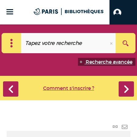
Recherche avancée
Comment s'inscrire ?
Lien
perma
Envo