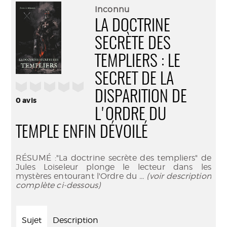
(Nouve
par
Inconnu
fenêtr
mail
LA DOCTRINE
SECRÈTE DES
TEMPLIERS : LE
SECRET DE LA
/5
DISPARITION DE
0
avis
L'ORDRE DU
TEMPLE ENFIN DÉVOILÉ
RÉSUMÉ :"La doctrine secrète des templiers" de
Jules Loiseleur plonge le lecteur dans les
mystères entourant l'Ordre du
... (voir description
complète ci-dessous)
Sujet
Description