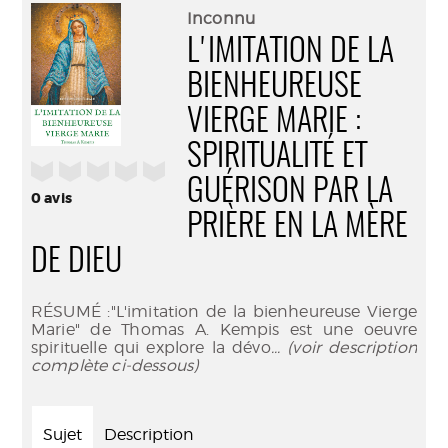
(Nouve
par
Inconnu
fenêtr
mail
L'IMITATION DE LA
BIENHEUREUSE
VIERGE MARIE :
SPIRITUALITÉ ET
/5
GUÉRISON PAR LA
0
avis
PRIÈRE EN LA MÈRE
DE DIEU
RÉSUMÉ :"L'imitation de la bienheureuse Vierge
Marie" de Thomas A. Kempis est une oeuvre
spirituelle qui explore la dévo
... (voir description
complète ci-dessous)
Sujet
Description