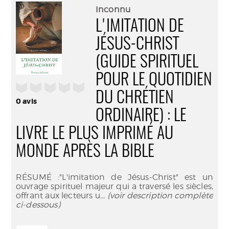
(Nouve
par
Inconnu
fenêtr
mail
L'IMITATION DE
JÉSUS-CHRIST
(GUIDE SPIRITUEL
POUR LE QUOTIDIEN
/5
DU CHRÉTIEN
0
avis
ORDINAIRE) : LE
LIVRE LE PLUS IMPRIMÉ AU
MONDE APRÈS LA BIBLE
RÉSUMÉ :"L'imitation de Jésus-Christ" est un
ouvrage spirituel majeur qui a traversé les siècles,
offrant aux lecteurs u
... (voir description complète
ci-dessous)