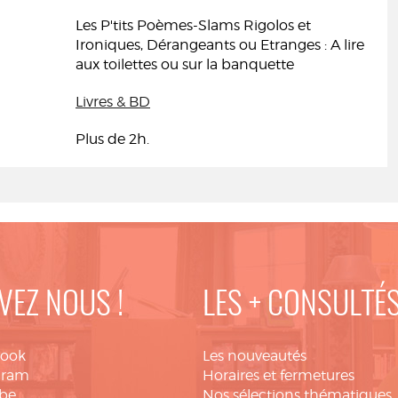
Les P'tits Poèmes-Slams Rigolos et
Ironiques, Dérangeants ou Etranges : A lire
aux toilettes ou sur la banquette
Livres & BD
Plus de 2h.
VEZ NOUS !
LES + CONSULTÉ
book
Les nouveautés
gram
Horaires et fermetures
be
Nos sélections thématiques