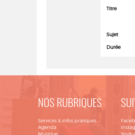
Titre
Sujet
Durée
NOS RUBRIQUES
SUI
Services & infos pratiques
Face
Agenda
Insta
Musique
Youtu