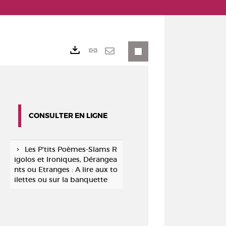
Lien
Exports
permanent
Envoyer
(Nouvelle
par
fenêtre)
mail
CONSULTER EN LIGNE
Les P'tits Poèmes-Slams R
igolos et Ironiques, Dérangea
nts ou Etranges : A lire aux to
ilettes ou sur la banquette