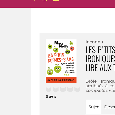
Inconnu
LES P'TI
IRONIQUE
LIRE AUX
Drôle, Ironiqu
attribués à ce
/5
complète ci-d
0
avis
Sujet
Descr