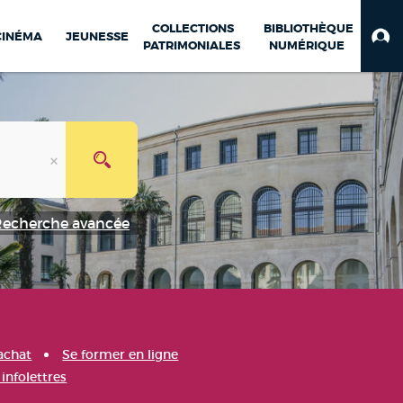
COLLECTIONS
BIBLIOTHÈQUE
CINÉMA
JEUNESSE
PATRIMONIALES
NUMÉRIQUE
Recherche avancée
achat
Se former en ligne
infolettres