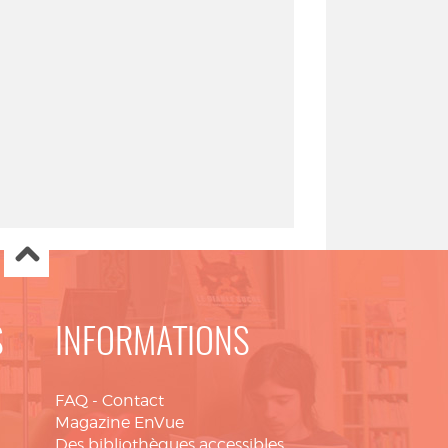
S
INFORMATIONS
FAQ
-
Contact
Magazine EnVue
Des bibliothèques accessibles