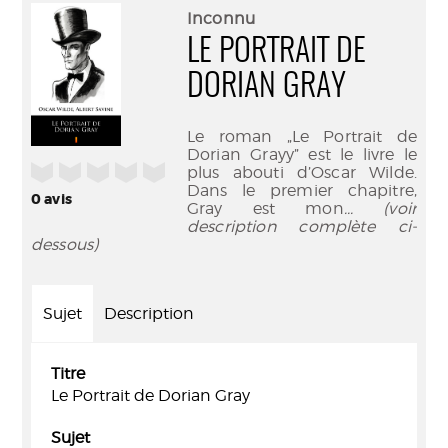
(Nouve
par
Inconnu
fenêtr
mail
LE PORTRAIT DE
DORIAN GRAY
Le roman „Le Portrait de
Dorian Grayy” est le livre le
/5
plus abouti d’Oscar Wilde.
Dans le premier chapitre,
0
avis
Gray est mon
... (voir
description complète ci-
dessous)
Sujet
Description
Titre
Le Portrait de Dorian Gray
Sujet