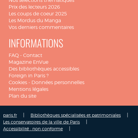
Nos sélections thématiques
Prix des lecteurs 2026
Les coups de coeur 2025
Les Mordus du Manga
Vos derniers commentaires
INFORMATIONS
FAQ
-
Contact
Magazine EnVue
Des bibliothèques accessibles
Foreign in Paris ?
Cookies
-
Données personnelles
Mentions légales
Plan du site
|
|
paris.fr
Bibliothèques spécialisées et patrimoniales
|
Les conservatoires de la ville de Paris
|
Accessibilité : non conforme