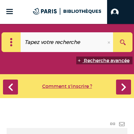
Recherche avancée
Comment s'inscrire ?
Lien
perma
Envo