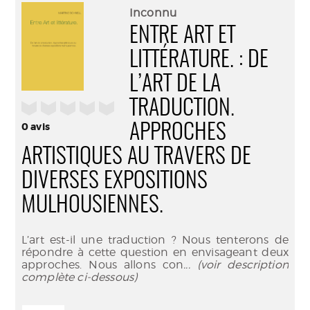
(Nouve
par
Inconnu
fenêtr
mail
ENTRE ART ET
LITTÉRATURE. : DE
L’ART DE LA
TRADUCTION.
/5
0
avis
APPROCHES
ARTISTIQUES AU TRAVERS DE
DIVERSES EXPOSITIONS
MULHOUSIENNES.
L’art est-il une traduction ? Nous tenterons de
répondre à cette question en envisageant deux
approches. Nous allons con
... (voir description
complète ci-dessous)