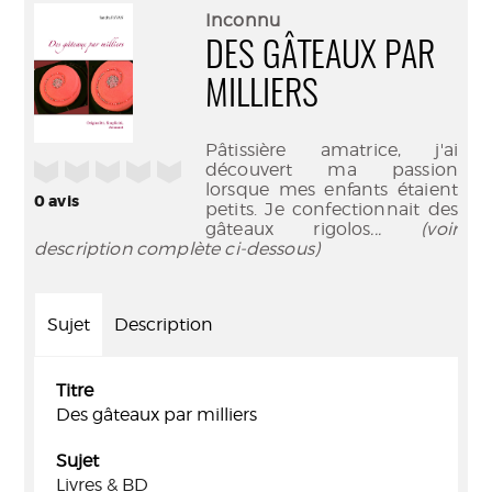
(Nouve
par
Inconnu
fenêtr
mail
DES GÂTEAUX PAR
MILLIERS
Pâtissière amatrice, j'ai
/5
découvert ma passion
lorsque mes enfants étaient
0
avis
petits. Je confectionnait des
gâteaux rigolos
... (voir
description complète ci-dessous)
Sujet
Description
Titre
Des gâteaux par milliers
Sujet
Livres & BD