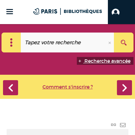
Recherche avancée
Comment s'inscrire ?
Lien
perma
Envo