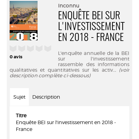
(Nouve
par
Inconnu
fenêtr
mail
ENQUÊTE BEI SUR
L'INVESTISSEMENT
EN 2018 - FRANCE
/5
L'enquête annuelle de la BEI
0
avis
sur l'investissement
rassemble des informations
qualitatives et quantitatives sur les activ
... (voir
description complète ci-dessous)
Sujet
Description
Titre
Enquête BEI sur l'investissement en 2018 -
France