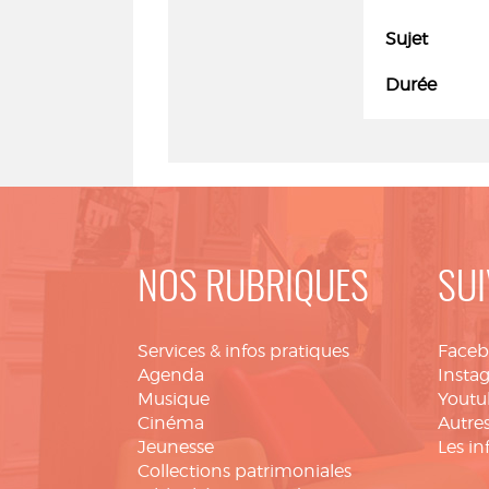
Sujet
Durée
NOS RUBRIQUES
SUI
Services & infos pratiques
Face
Agenda
Insta
Musique
Youtu
Cinéma
Autres
Jeunesse
Les in
Collections patrimoniales