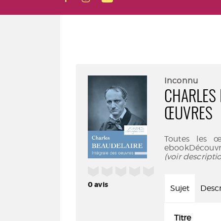
Inconnu
CHARLES 
ŒUVRES
Toutes les œ
ebookDécouvr
(voir descript
/5
0
avis
Sujet
Descr
Titre