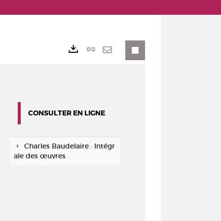
Lien
Exports
permanent
Envoyer
(Nouvelle
par
fenêtre)
mail
CONSULTER EN LIGNE
Charles Baudelaire : Intégr
ale des œuvres