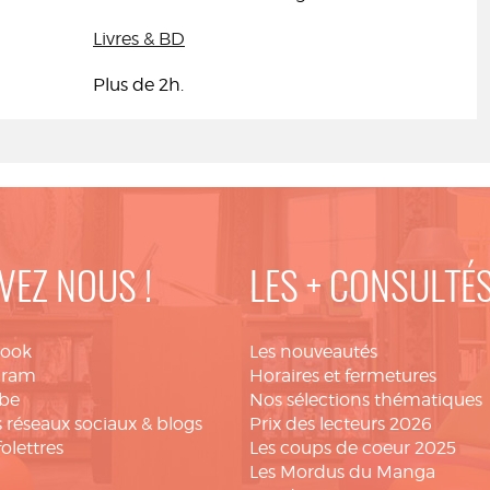
Livres & BD
Plus de 2h.
VEZ NOUS !
LES + CONSULTÉ
book
Les nouveautés
gram
Horaires et fermetures
be
Nos sélections thématiques
 réseaux sociaux & blogs
Prix des lecteurs 2026
folettres
Les coups de coeur 2025
Les Mordus du Manga