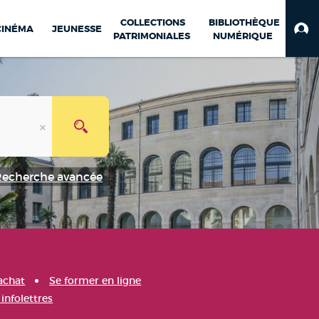
COLLECTIONS
BIBLIOTHÈQUE
CINÉMA
JEUNESSE
PATRIMONIALES
NUMÉRIQUE
Recherche avancée
achat
Se former en ligne
infolettres