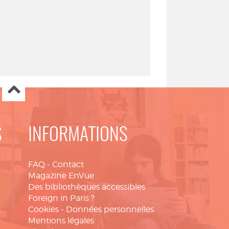
S
INFORMATIONS
FAQ
-
Contact
Magazine EnVue
Des bibliothèques accessibles
Foreign in Paris ?
Cookies
-
Données personnelles
Mentions légales