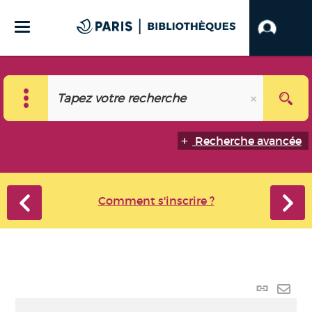
Recherche avancée
Comment s'inscrire ?
Lien
perma
Envo