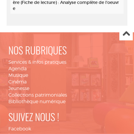
ère (Fiche de lecture) : Analyse complète de l'oeuvr
e
NOS RUBRIQUES
Services & infos pratiques
Agenda
Musique
Cinéma
Jeunesse
Collections patrimoniales
Bibliothèque numérique
SUIVEZ NOUS !
Facebook