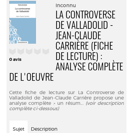
(Nouve
par
Inconnu
fenêtr
mail
LA CONTROVERSE
DE VALLADOLID -
JEAN-CLAUDE
CARRIÈRE (FICHE
/5
DE LECTURE) :
0
avis
ANALYSE COMPLÈTE
DE L'OEUVRE
Cette fiche de lecture sur La Controverse de
Valladolid de Jean-Claude Carrière propose une
analyse complète :• un résum
... (voir description
complète ci-dessous)
Sujet
Description