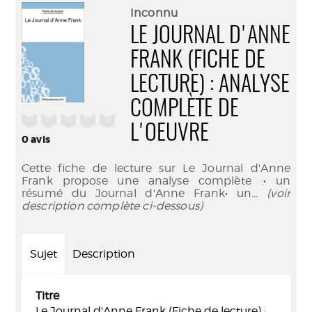
(Nouve
par
Inconnu
fenêtr
mail
LE JOURNAL D'ANNE
FRANK (FICHE DE
LECTURE) : ANALYSE
COMPLÈTE DE
/5
L'OEUVRE
0
avis
Cette fiche de lecture sur Le Journal d'Anne
Frank propose une analyse complète :• un
résumé du Journal d'Anne Frank• un
... (voir
description complète ci-dessous)
Sujet
Description
Titre
Le Journal d'Anne Frank (Fiche de lecture) :