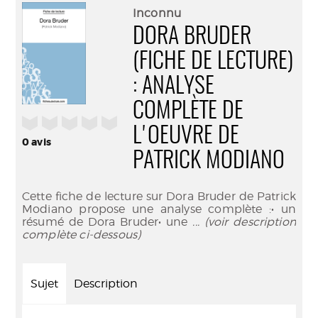
(Nouve
par
Inconnu
fenêtr
mail
DORA BRUDER
(FICHE DE LECTURE)
: ANALYSE
COMPLÈTE DE
/5
L'OEUVRE DE
0
avis
PATRICK MODIANO
Cette fiche de lecture sur Dora Bruder de Patrick
Modiano propose une analyse complète :• un
résumé de Dora Bruder• une
... (voir description
complète ci-dessous)
Sujet
Description