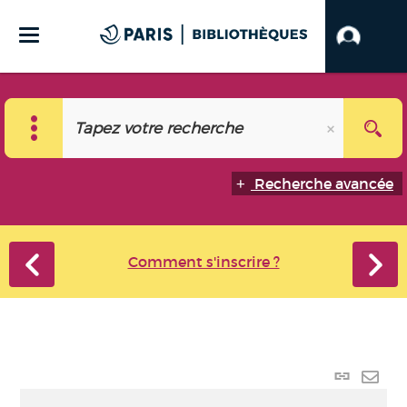
Recherche avancée
Comment s'inscrire ?
Lien
perma
Envo