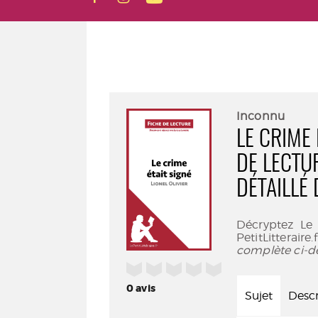
Inconnu
LE CRIME 
DE LECTU
DÉTAILLÉ
Décryptez Le 
PetitLitteraire
complète ci-d
/5
0
avis
Sujet
Descr