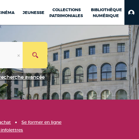
COLLECTIONS
BIBLIOTHÈQUE
CINÉMA
JEUNESSE
PATRIMONIALES
NUMÉRIQUE
Recherche avancée
achat
Se former en ligne
infolettres