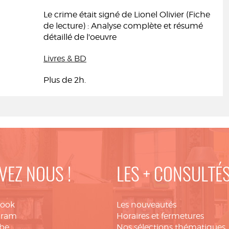
Le crime était signé de Lionel Olivier (Fiche
de lecture) : Analyse complète et résumé
détaillé de l'oeuvre
Livres & BD
Plus de 2h.
VEZ NOUS !
LES + CONSULTÉ
book
Les nouveautés
gram
Horaires et fermetures
be
Nos sélections thématiques