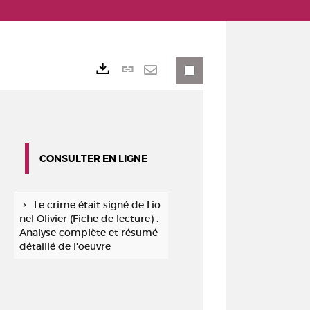
Lien
Exports
permanent
Envoyer
(Nouvelle
par
fenêtre)
mail
CONSULTER EN LIGNE
Le crime était signé de Lio
nel Olivier (Fiche de lecture) :
Analyse complète et résumé
détaillé de l'oeuvre