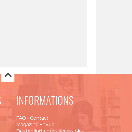
S
INFORMATIONS
FAQ
-
Contact
Magazine EnVue
Des bibliothèques accessibles