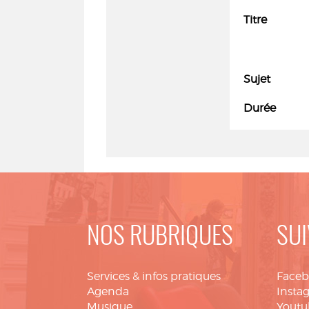
Titre
Sujet
Durée
NOS RUBRIQUES
SUI
Services & infos pratiques
Face
Agenda
Insta
Musique
Youtu