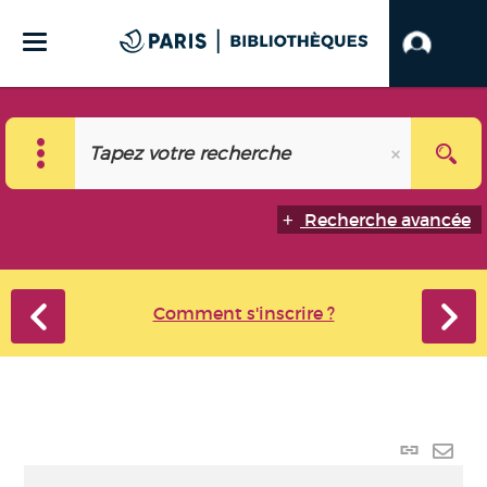
Recherche avancée
Comment s'inscrire ?
Lien
perma
Envo