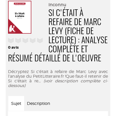
(Nouve
par
Inconnu
fenêtr
mail
SI C'ÉTAIT À
REFAIRE DE MARC
LEVY (FICHE DE
LECTURE) : ANALYSE
/5
0
avis
COMPLÈTE ET
RÉSUMÉ DÉTAILLÉ DE L'OEUVRE
Décryptez Si c'était à refaire de Marc Levy avec
l’analyse du PetitLitteraire.fr !Que faut-il retenir de
Si c'était à re
... (voir description complète ci-
dessous)
Sujet
Description