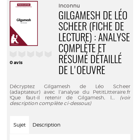
(Nouve
par
Inconnu
fenêtr
mail
GILGAMESH DE LÉO
SCHEER (FICHE DE
LECTURE) : ANALYSE
COMPLÈTE ET
/5
RÉSUMÉ DÉTAILLÉ
0
avis
DE L'OEUVRE
Décryptez Gilgamesh de Léo Scheer
(adaptateur) avec l’analyse du PetitLitteraire.fr
!Que faut-il retenir de Gilgamesh, l
... (voir
description complète ci-dessous)
Sujet
Description