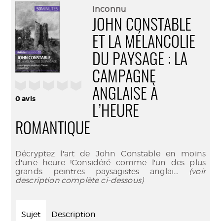
(Nouve
par
Inconnu
fenêtr
mail
JOHN CONSTABLE
ET LA MÉLANCOLIE
DU PAYSAGE : LA
CAMPAGNE
/5
ANGLAISE À
0
avis
L’HEURE
ROMANTIQUE
Décryptez l'art de John Constable en moins
d'une heure !Considéré comme l'un des plus
grands peintres paysagistes anglai
... (voir
description complète ci-dessous)
Sujet
Description