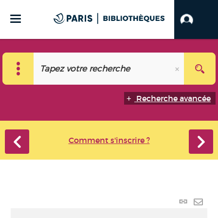
Recherche avancée
Comment s'inscrire ?
Lien
perma
Envo