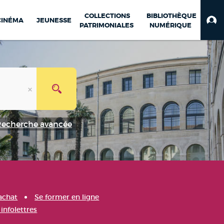
COLLECTIONS
BIBLIOTHÈQUE
CINÉMA
JEUNESSE
PATRIMONIALES
NUMÉRIQUE
Recherche avancée
achat
Se former en ligne
infolettres