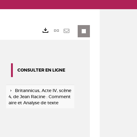
Lien
Exports
permanent
Envoyer
(Nouvelle
par
fenêtre)
mail
CONSULTER EN LIGNE
Britannicus, Acte IV, scène
4, de Jean Racine : Comment
aire et Analyse de texte