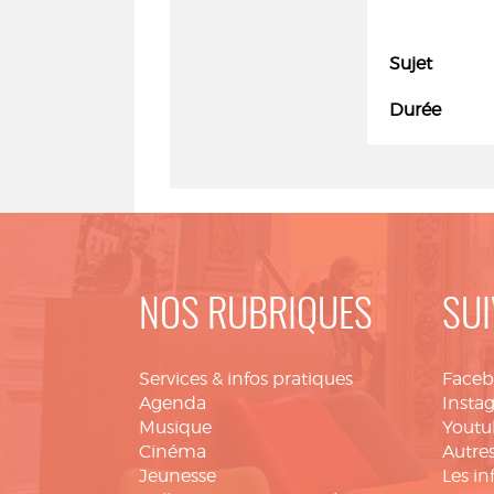
Sujet
Durée
NOS RUBRIQUES
SUI
Services & infos pratiques
Face
Agenda
Insta
Musique
Youtu
Cinéma
Autres
Jeunesse
Les in