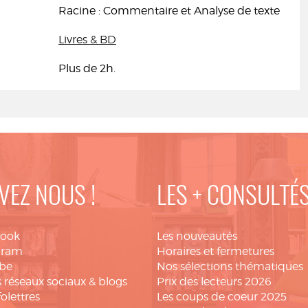
Racine : Commentaire et Analyse de texte
Livres & BD
Plus de 2h.
VEZ NOUS !
LES + CONSULTÉ
book
Les nouveautés
gram
Horaires et fermetures
be
Nos sélections thématiques
 réseaux sociaux & blogs
Prix des lecteurs 2026
folettres
Les coups de coeur 2025