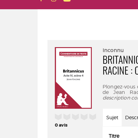
Inconnu
BRITANNIC
RACINE :
Plongez-vous d
de Jean Rac
description co
/5
Sujet
Descr
0
avis
Titre