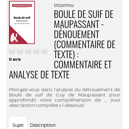
(Nouve
par
Inconnu
fenêtr
mail
BOULE DE SUIF DE
MAUPASSANT -
DÉNOUEMENT
(COMMENTAIRE DE
/5
TEXTE) :
0
avis
COMMENTAIRE ET
ANALYSE DE TEXTE
Plongez-vous dans l’analyse du dénouement de
Boule de suif de Guy de Maupassant pour
approfondir votre compréhension de
... (voir
description complète ci-dessous)
Sujet
Description