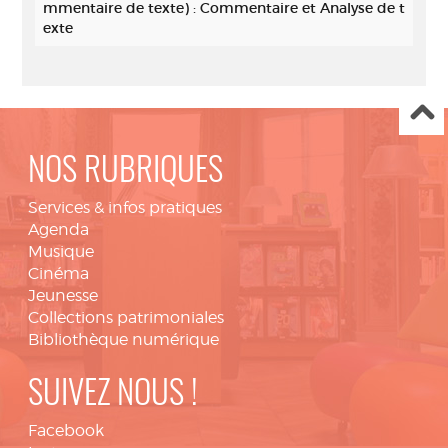
mmentaire de texte) : Commentaire et Analyse de t
exte
NOS RUBRIQUES
Services & infos pratiques
Agenda
Musique
Cinéma
Jeunesse
Collections patrimoniales
Bibliothèque numérique
SUIVEZ NOUS !
Facebook