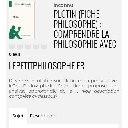
(Nouve
par
Inconnu
fenêtr
mail
PLOTIN (FICHE
PHILOSOPHE) :
COMPRENDRE LA
PHILOSOPHIE AVEC
/5
0
avis
LEPETITPHILOSOPHE.FR
Devenez incollable sur Plotin et sa pensée avec
lePetitPhilosophe.fr !Cette fiche propose une
analyse approfondie de la
... (voir description
complète ci-dessous)
Sujet
Description