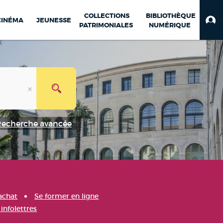
COLLECTIONS
BIBLIOTHÈQUE
CINÉMA
JEUNESSE
PATRIMONIALES
NUMÉRIQUE
Recherche avancée
achat
Se former en ligne
infolettres