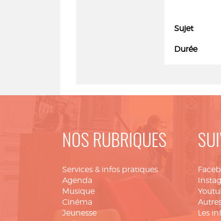
Sujet
Durée
NOS RUBRIQUES
SUI
Services & infos pratiques
Face
Agenda
Insta
Musique
Youtu
Cinéma
Autres
Jeunesse
Les in