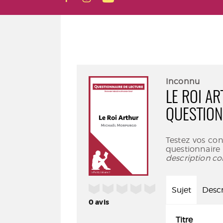
Inconnu
LE ROI A
QUESTION
Testez vos co
questionnair
description co
/5
Sujet
Descr
0
avis
Titre