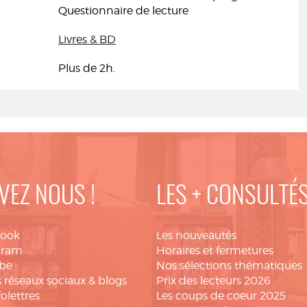
Questionnaire de lecture
Livres & BD
Plus de 2h.
VEZ NOUS !
LES + CONSULTÉ
book
Les nouveautés
gram
Horaires et fermetures
be
Nos sélections thématiques
 réseaux sociaux & blogs
Prix des lecteurs 2026
folettres
Les coups de coeur 2025