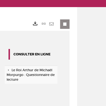
Lien
Exports
permanent
Envoyer
(Nouvelle
par
fenêtre)
mail
CONSULTER EN LIGNE
Le Roi Arthur de Michaël
Morpurgo : Questionnaire de
lecture