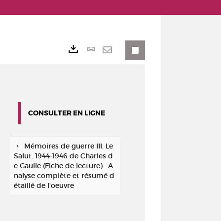
Lien
Exports
permanent
Envoyer
(Nouvelle
par
fenêtre)
mail
CONSULTER EN LIGNE
Mémoires de guerre III. Le
Salut. 1944-1946 de Charles d
e Gaulle (Fiche de lecture) : A
nalyse complète et résumé d
étaillé de l'oeuvre