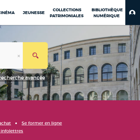
COLLECTIONS
BIBLIOTHÈQUE
CINÉMA
JEUNESSE
PATRIMONIALES
NUMÉRIQUE
Recherche avancée
achat
Se former en ligne
infolettres