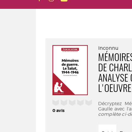
Inconnu
MÉMOIRES
DE CHARLE
ANALYSE 
L'OEUVRE
/5
Décryptez Mém
Gaulle avec l’a
0
avis
complète ci-d