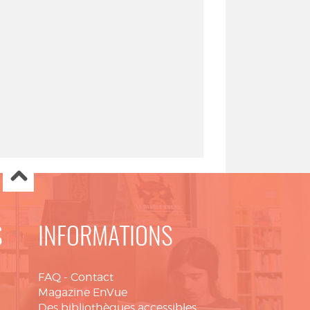
S
INFORMATIONS
FAQ
-
Contact
Magazine EnVue
Des bibliothèques accessibles