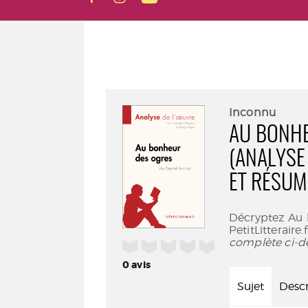
Inconnu
AU BONHE
(ANALYSE
ET RÉSUM
Décryptez Au 
PetitLitteraire
complète ci-d
/5
0
avis
Sujet
Descr