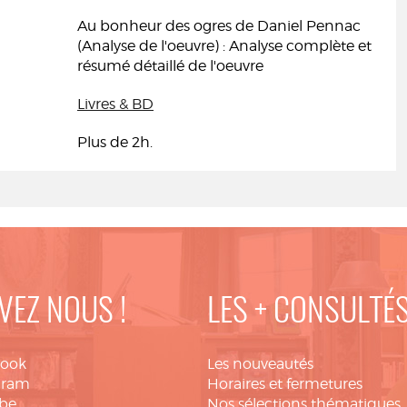
Au bonheur des ogres de Daniel Pennac
(Analyse de l'oeuvre) : Analyse complète et
résumé détaillé de l'oeuvre
Livres & BD
Plus de 2h.
VEZ NOUS !
LES + CONSULTÉ
book
Les nouveautés
gram
Horaires et fermetures
be
Nos sélections thématiques