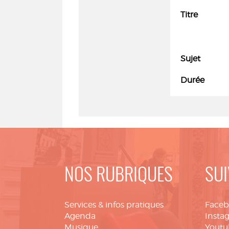
Titre
Sujet
Durée
NOS RUBRIQUES
SUI
Services & infos pratiques
Face
Agenda
Insta
Musique
Youtu