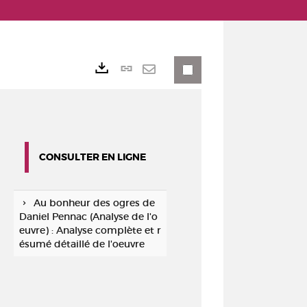
Lien
Exports
permanent
Envoyer
(Nouvelle
par
fenêtre)
mail
CONSULTER EN LIGNE
Au bonheur des ogres de
Daniel Pennac (Analyse de l'o
euvre) : Analyse complète et r
ésumé détaillé de l'oeuvre