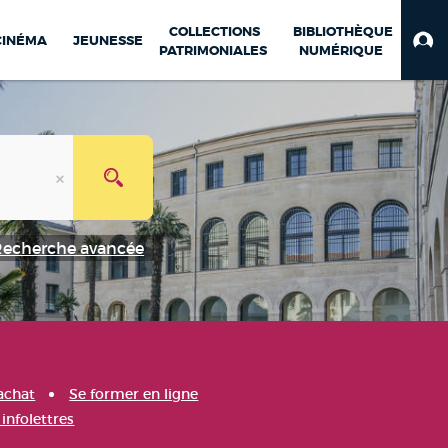
COLLECTIONS
BIBLIOTHÈQUE
CINÉMA
JEUNESSE
PATRIMONIALES
NUMÉRIQUE
Recherche avancée
achat
Se former en ligne
infolettres