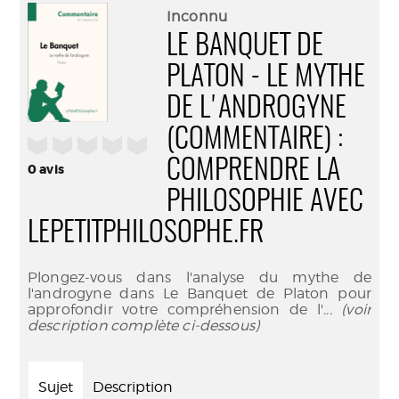
(Nouve
par
Inconnu
fenêtr
mail
LE BANQUET DE
PLATON - LE MYTHE
DE L'ANDROGYNE
(COMMENTAIRE) :
/5
COMPRENDRE LA
0
avis
PHILOSOPHIE AVEC
LEPETITPHILOSOPHE.FR
Plongez-vous dans l'analyse du mythe de
l'androgyne dans Le Banquet de Platon pour
approfondir votre compréhension de l'
... (voir
description complète ci-dessous)
Sujet
Description