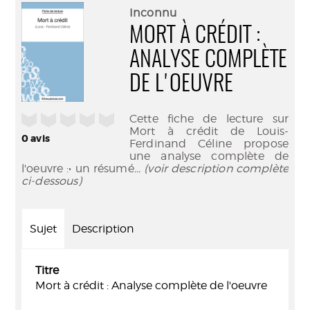
(Nouve
par
Inconnu
fenêtr
mail
MORT À CRÉDIT :
ANALYSE COMPLÈTE
DE L'OEUVRE
/5
Cette fiche de lecture sur
Mort à crédit de Louis-
0
avis
Ferdinand Céline propose
une analyse complète de
l'oeuvre :• un résumé
... (voir description complète
ci-dessous)
Sujet
Description
Titre
Mort à crédit : Analyse complète de l'oeuvre