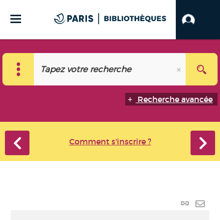
Recherche avancée
Comment s'inscrire ?
Lien
perma
Envo