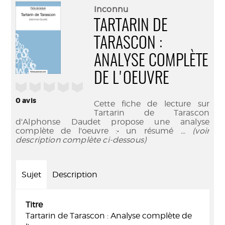
(Nouve
par
Inconnu
fenêtr
mail
TARTARIN DE
TARASCON :
ANALYSE COMPLÈTE
DE L'OEUVRE
/5
0
avis
Cette fiche de lecture sur
Tartarin de Tarascon
d'Alphonse Daudet propose une analyse
complète de l'oeuvre :• un résumé
... (voir
description complète ci-dessous)
Sujet
Description
Titre
Tartarin de Tarascon : Analyse complète de