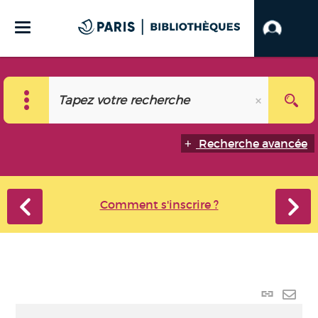
Recherche avancée
Comment s'inscrire ?
Lien
perma
Envo