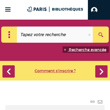
Recherche avancée
Comment s'inscrire ?
Lien
perma
Envo