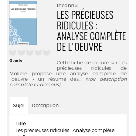
(Nouve
par
Inconnu
fenêtr
mail
LES PRÉCIEUSES
RIDICULES :
ANALYSE COMPLÈTE
DE L'OEUVRE
/5
0
avis
Cette fiche de lecture sur Les
précieuses ridicules de
Molière propose une analyse complète de
l'oeuvre :• un résumé des
... (voir description
complète ci-dessous)
Sujet
Description
Titre
Les précieuses ridicules : Analyse complète