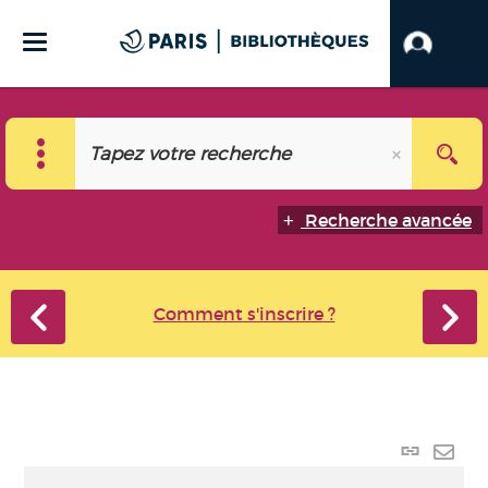
Recherche avancée
Comment s'inscrire ?
Lien
perma
Envo