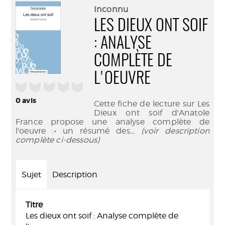
(Nouve
par
Inconnu
fenêtr
mail
LES DIEUX ONT SOIF
: ANALYSE
COMPLÈTE DE
L'OEUVRE
/5
0
avis
Cette fiche de lecture sur Les
Dieux ont soif d'Anatole
France propose une analyse complète de
l'oeuvre :• un résumé des
... (voir description
complète ci-dessous)
Sujet
Description
Titre
Les dieux ont soif : Analyse complète de