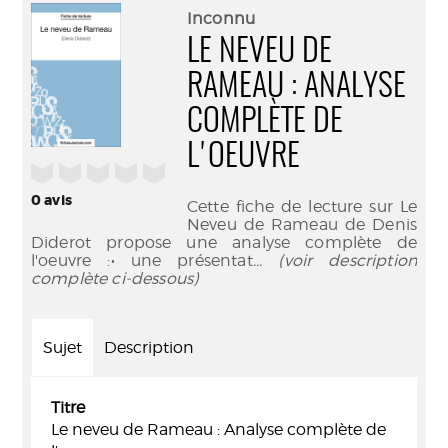
(Nouve
par
Inconnu
fenêtr
mail
LE NEVEU DE
RAMEAU : ANALYSE
COMPLÈTE DE
L'OEUVRE
/5
0
avis
Cette fiche de lecture sur Le
Neveu de Rameau de Denis
Diderot propose une analyse complète de
l'oeuvre :• une présentat
... (voir description
complète ci-dessous)
Sujet
Description
Titre
Le neveu de Rameau : Analyse complète de