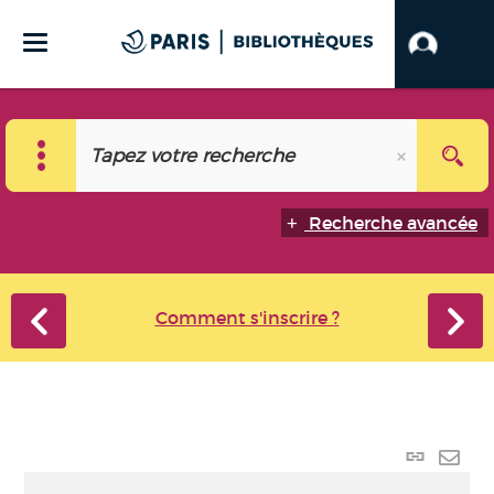
Recherche avancée
Comment s'inscrire ?
Lien
perma
Envo