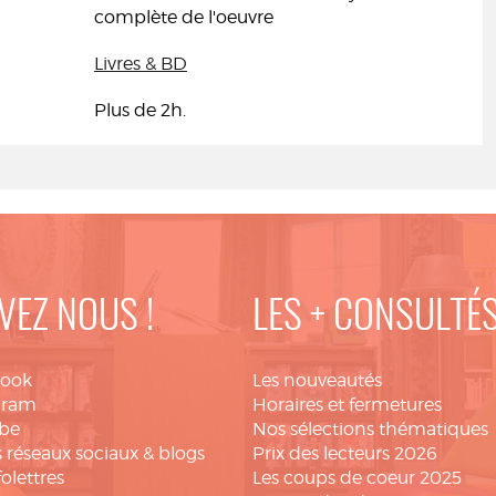
complète de l'oeuvre
Livres & BD
Plus de 2h.
VEZ NOUS !
LES + CONSULTÉ
book
Les nouveautés
gram
Horaires et fermetures
be
Nos sélections thématiques
 réseaux sociaux & blogs
Prix des lecteurs 2026
folettres
Les coups de coeur 2025