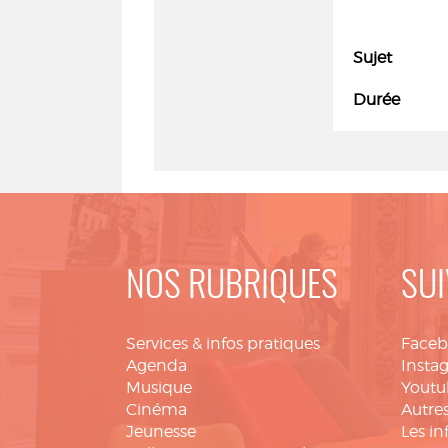
Sujet
Durée
NOS RUBRIQUES
SUI
Services & infos pratiques
Face
Agenda
Insta
Musique
Youtu
Cinéma
Autres
Jeunesse
Les in