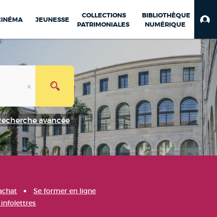
COLLECTIONS
BIBLIOTHÈQUE
CINÉMA
JEUNESSE
PATRIMONIALES
NUMÉRIQUE
Recherche avancée
achat
Se former en ligne
infolettres