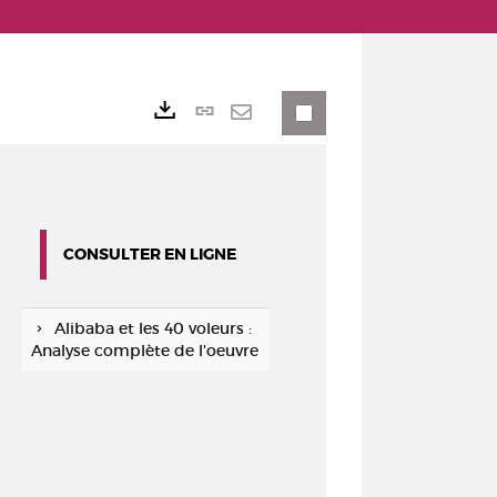
Lien
Exports
permanent
Envoyer
(Nouvelle
par
fenêtre)
mail
CONSULTER EN LIGNE
Alibaba et les 40 voleurs :
Analyse complète de l'oeuvre