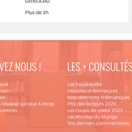
Livres & BD
Plus de 2h.
VEZ NOUS !
LES + CONSULTÉ
book
Les nouveautés
gram
Horaires et fermetures
be
Nos sélections thématiques
 réseaux sociaux & blogs
Prix des lecteurs 2026
folettres
Les coups de coeur 2025
Les Mordus du Manga
Vos derniers commentaires