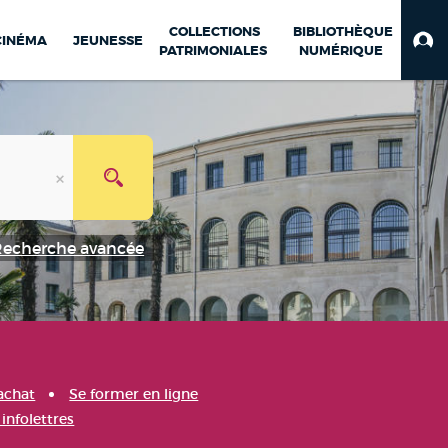
COLLECTIONS
BIBLIOTHÈQUE
CINÉMA
JEUNESSE
PATRIMONIALES
NUMÉRIQUE
Recherche avancée
achat
Se former en ligne
infolettres