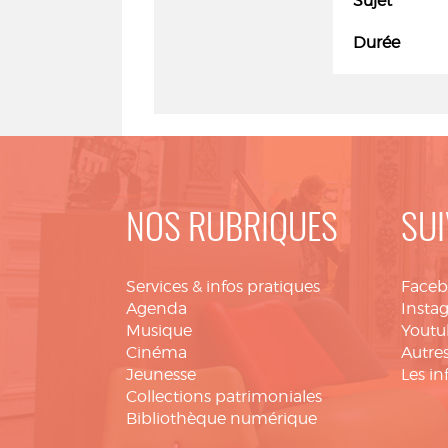
Sujet
Durée
NOS RUBRIQUES
SUI
Services & infos pratiques
Face
Agenda
Insta
Musique
Youtu
Cinéma
Autres
Jeunesse
Les in
Collections patrimoniales
Bibliothèque numérique