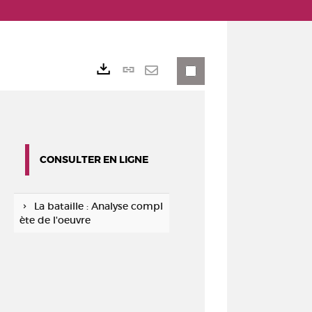
Lien
Exports
permanent
Envoyer
(Nouvelle
par
fenêtre)
mail
CONSULTER EN LIGNE
La bataille : Analyse compl
ète de l'oeuvre