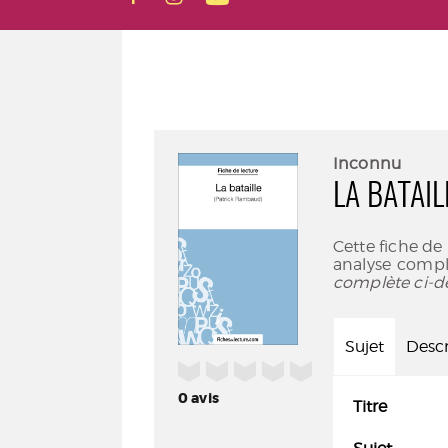
Inconnu
LA BATAI
Cette fiche de
analyse compl
complète ci-d
Sujet
Descr
/5
0
avis
Titre