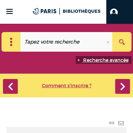
Recherche avancée
Comment s'inscrire ?
Lien
perma
Envo