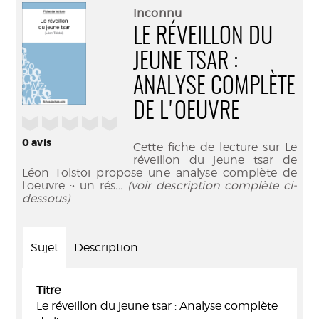
(Nouve
par
Inconnu
fenêtr
mail
LE RÉVEILLON DU
JEUNE TSAR :
ANALYSE COMPLÈTE
DE L'OEUVRE
/5
0
avis
Cette fiche de lecture sur Le
réveillon du jeune tsar de
Léon Tolstoï propose une analyse complète de
l'oeuvre :• un rés
... (voir description complète ci-
dessous)
Sujet
Description
Titre
Le réveillon du jeune tsar : Analyse complète