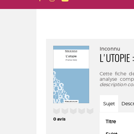
Inconnu
L'UTOPIE
Cette fiche 
analyse compl
description co
Sujet
Descr
/5
0
avis
Titre