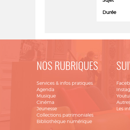
Sujet
Durée
NOS RUBRIQUES
SUI
Services & infos pratiques
Face
Agenda
Insta
Musique
Youtu
Cinéma
Autres
Jeunesse
Les in
Collections patrimoniales
Bibliothèque numérique