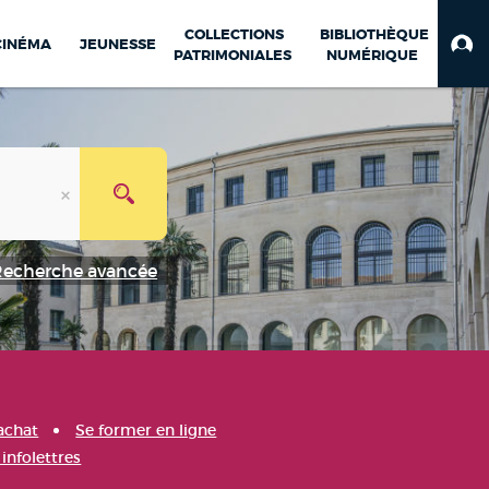
COLLECTIONS
BIBLIOTHÈQUE
CINÉMA
JEUNESSE
PATRIMONIALES
NUMÉRIQUE
Recherche avancée
achat
Se former en ligne
infolettres