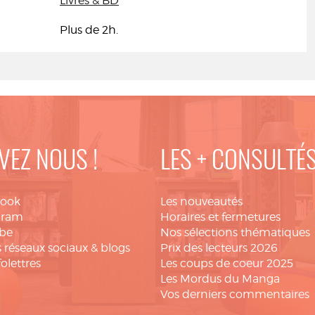
Livres & BD
Plus de 2h.
VEZ NOUS !
LES + CONSULTÉ
book
Les nouveautés
gram
Horaires et fermetures
be
Nos sélections thématiques
 réseaux sociaux & blogs
Prix des lecteurs 2026
folettres
Les coups de coeur 2025
Les Mordus du Manga
Vos derniers commentaires