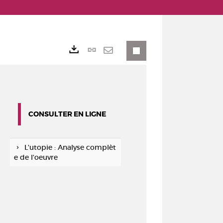
Lien
Exports
permanent
Envoyer
(Nouvelle
par
fenêtre)
mail
CONSULTER EN LIGNE
L'utopie : Analyse complèt
e de l'oeuvre