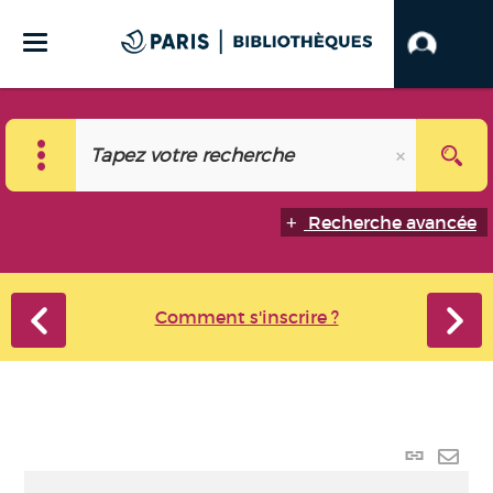
Recherche avancée
Comment s'inscrire ?
Lien
perma
Envo