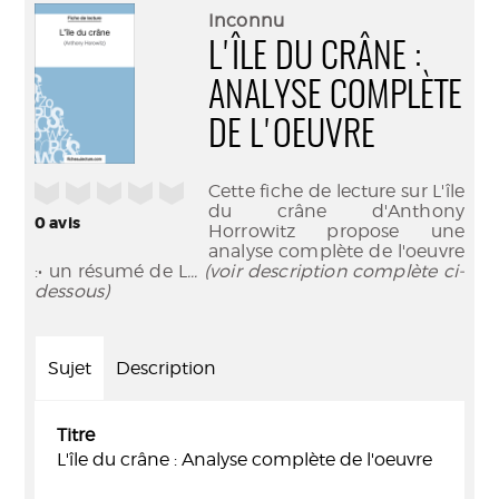
(Nouve
par
Inconnu
fenêtr
mail
L'ÎLE DU CRÂNE :
ANALYSE COMPLÈTE
DE L'OEUVRE
/5
Cette fiche de lecture sur L'île
du crâne d'Anthony
0
avis
Horrowitz propose une
analyse complète de l'oeuvre
:• un résumé de L
... (voir description complète ci-
dessous)
Sujet
Description
Titre
L'île du crâne : Analyse complète de l'oeuvre