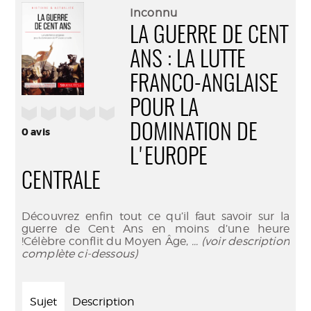
(Nouve
par
Inconnu
fenêtr
mail
LA GUERRE DE CENT
ANS : LA LUTTE
FRANCO-ANGLAISE
POUR LA
/5
DOMINATION DE
0
avis
L'EUROPE
CENTRALE
Découvrez enfin tout ce qu’il faut savoir sur la
guerre de Cent Ans en moins d’une heure
!Célèbre conflit du Moyen Âge,
... (voir description
complète ci-dessous)
Sujet
Description