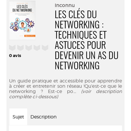
(Nouve
par
Inconnu
fenêtr
mail
LES CLÉS DU
NETWORKING :
TECHNIQUES ET
ASTUCES POUR
/5
DEVENIR UN AS DU
0
avis
NETWORKING
Un guide pratique et accessible pour apprendre
à créer et entretenir son réseau !Qu’est-ce que le
networking ? Est-ce po
... (voir description
complète ci-dessous)
Sujet
Description