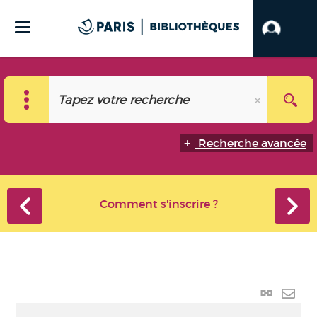
Recherche avancée
Comment s'inscrire ?
Lien
perma
Envo