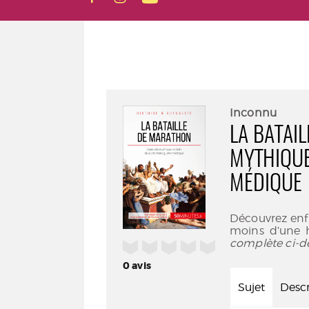
Inconnu
LA BATAI
MYTHIQUE
MÉDIQUE
Découvrez enfin
moins d’une h
complète ci-d
/5
0
avis
Sujet
Descr