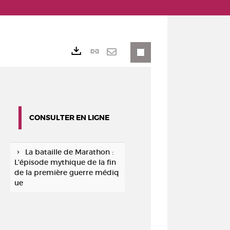
Lien
Exports
permanent
Envoyer
(Nouvelle
par
fenêtre)
mail
CONSULTER EN LIGNE
La bataille de Marathon :
L'épisode mythique de la fin
de la première guerre médiq
ue