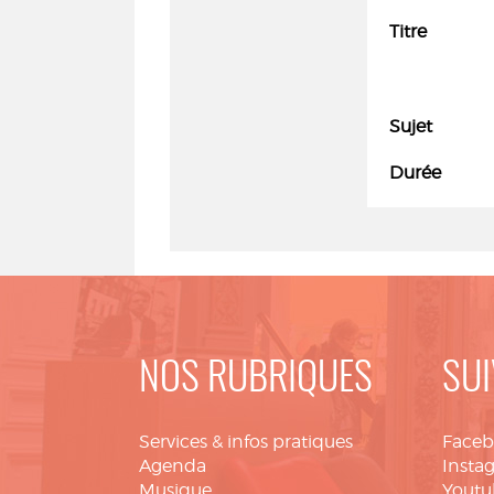
Titre
Sujet
Durée
NOS RUBRIQUES
SUI
Services & infos pratiques
Face
Agenda
Insta
Musique
Youtu