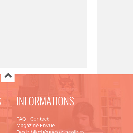
S
INFORMATIONS
FAQ
-
Contact
Magazine EnVue
Des bibliothèques accessibles