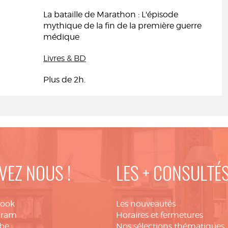
La bataille de Marathon : L'épisode
mythique de la fin de la première guerre
médique
Livres & BD
Plus de 2h.
VEZ NOUS !
LES + CONSULTÉ
book
Les nouveautés
gram
Horaires et fermetures
be
Nos sélections thématiques