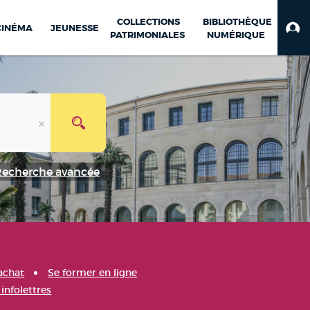
COLLECTIONS
BIBLIOTHÈQUE
CINÉMA
JEUNESSE
PATRIMONIALES
NUMÉRIQUE
Recherche avancée
achat
Se former en ligne
infolettres