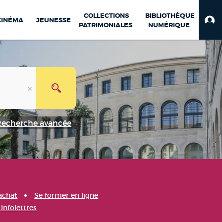
COLLECTIONS
BIBLIOTHÈQUE
CINÉMA
JEUNESSE
PATRIMONIALES
NUMÉRIQUE
Recherche avancée
achat
Se former en ligne
infolettres