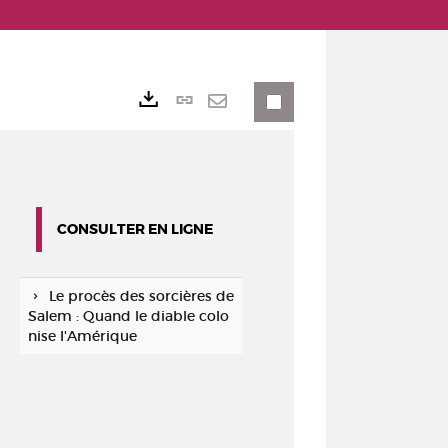
Lien
Exports
permanent
Envoyer
(Nouvelle
par
fenêtre)
mail
CONSULTER EN LIGNE
Le procès des sorcières de
Salem : Quand le diable colo
nise l'Amérique