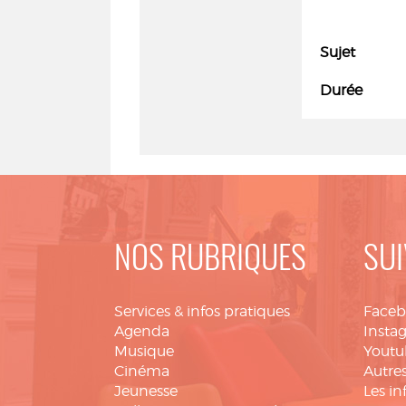
Sujet
Durée
NOS RUBRIQUES
SUI
Services & infos pratiques
Face
Agenda
Insta
Musique
Youtu
Cinéma
Autres
Jeunesse
Les in