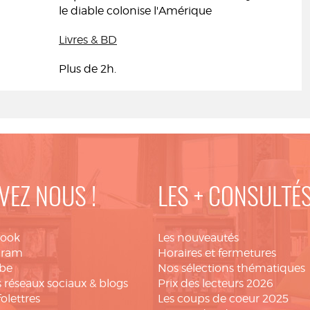
le diable colonise l'Amérique
Livres & BD
Plus de 2h.
VEZ NOUS !
LES + CONSULTÉ
book
Les nouveautés
gram
Horaires et fermetures
be
Nos sélections thématiques
 réseaux sociaux & blogs
Prix des lecteurs 2026
folettres
Les coups de coeur 2025