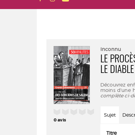
Inconnu
LE PROCÈ
LE DIABL
Découvrez enfi
moins d’une h
complète ci-d
/5
Sujet
Descr
0
avis
Titre