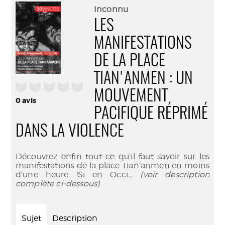
(Nouve
par
Inconnu
fenêtr
mail
LES
MANIFESTATIONS
DE LA PLACE
TIAN'ANMEN : UN
/5
MOUVEMENT
0
avis
PACIFIQUE RÉPRIMÉ
DANS LA VIOLENCE
Découvrez enfin tout ce qu’il faut savoir sur les
manifestations de la place Tian’anmen en moins
d’une heure !Si en Occi
... (voir description
complète ci-dessous)
Sujet
Description