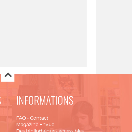
S
INFORMATIONS
FAQ
-
Contact
Magazine EnVue
Des bibliothèques accessibles