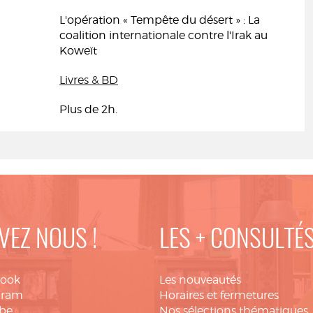
L'opération « Tempête du désert » : La
coalition internationale contre l'Irak au
Koweït
Livres & BD
Plus de 2h.
VEZ NOUS !
LES + CONSULTÉ
book
Les nouveautés
gram
Horaires et fermetures
be
Nos sélections thématiques