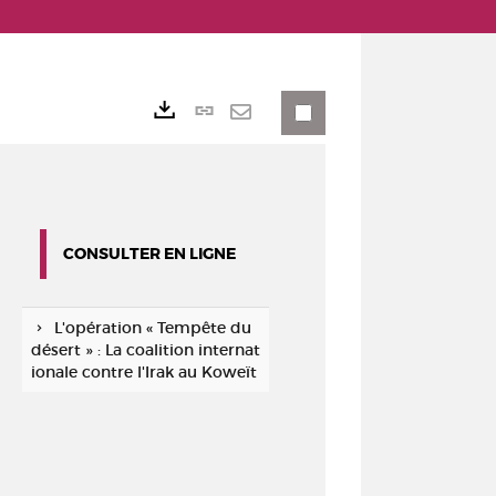
Lien
Exports
permanent
Envoyer
(Nouvelle
par
fenêtre)
mail
CONSULTER EN LIGNE
L'opération « Tempête du
désert » : La coalition internat
ionale contre l'Irak au Koweït