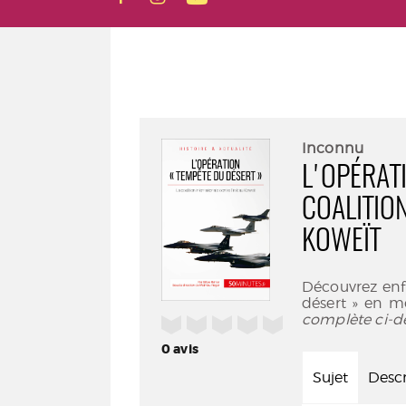
Inconnu
L'OPÉRATI
COALITIO
KOWEÏT
Découvrez enfi
désert » en m
complète ci-d
/5
0
avis
Sujet
Descr