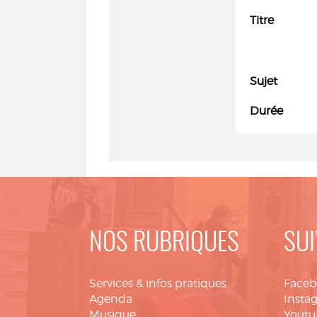
Titre
Sujet
Durée
NOS RUBRIQUES
SUI
Services & infos pratiques
Face
Agenda
Insta
Musique
Youtu