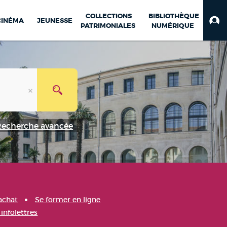
COLLECTIONS
BIBLIOTHÈQUE
CINÉMA
JEUNESSE
PATRIMONIALES
NUMÉRIQUE
Recherche avancée
achat
Se former en ligne
infolettres