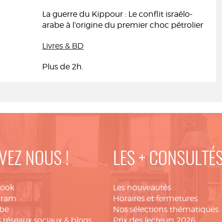
La guerre du Kippour : Le conflit israélo-
arabe à l’origine du premier choc pétrolier
Livres & BD
Plus de 2h.
VEZ NOUS !
LES + CONSULTÉ
book
Les nouveautés
gram
Horaires et fermetures
be
Nos sélections thématiques
 réseaux sociaux & blogs
Prix des lecteurs 2026