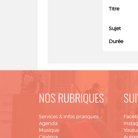
Titre
Sujet
Durée
NOS RUBRIQUES
SUI
Services & infos pratiques
Face
Agenda
Insta
Musique
Youtu
Cinéma
Autres