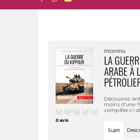
Inconnu
LA GUERRE
ARABE À 
PÉTROLIE
Découvrez enfi
moins d’une he
complète ci-d
/5
0
avis
Sujet
Descr