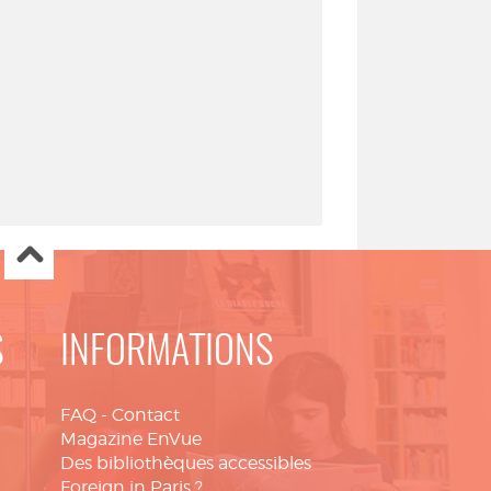
S
INFORMATIONS
FAQ
-
Contact
Magazine EnVue
Des bibliothèques accessibles
Foreign in Paris ?