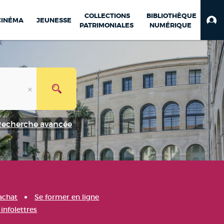
COLLECTIONS
BIBLIOTHÈQUE
CINÉMA
JEUNESSE
PATRIMONIALES
NUMÉRIQUE
Recherche avancée
achat
Se former en ligne
infolettres