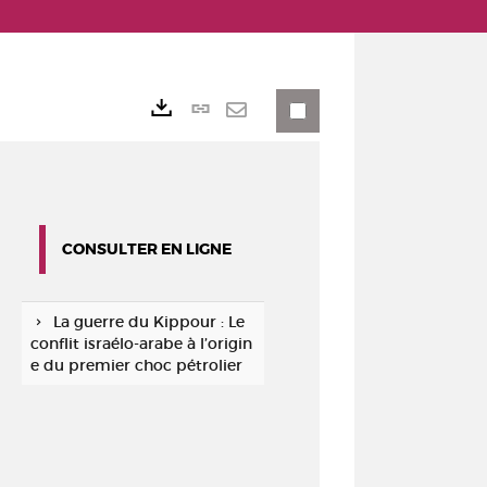
Lien
Exports
permanent
Envoyer
(Nouvelle
par
fenêtre)
mail
CONSULTER EN LIGNE
La guerre du Kippour : Le
conflit israélo-arabe à l’origin
e du premier choc pétrolier