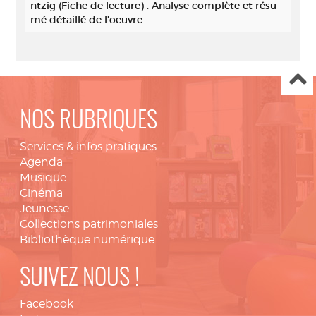
ntzig (Fiche de lecture) : Analyse complète et résu
mé détaillé de l'oeuvre
NOS RUBRIQUES
Services & infos pratiques
Agenda
Musique
Cinéma
Jeunesse
Collections patrimoniales
Bibliothèque numérique
SUIVEZ NOUS !
Facebook