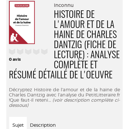
(Nouve
par
Inconnu
fenêtr
mail
HISTOIRE DE
L'AMOUR ET DE LA
HAINE DE CHARLES
DANTZIG (FICHE DE
/5
LECTURE) : ANALYSE
0
avis
COMPLÈTE ET
RÉSUMÉ DÉTAILLÉ DE L'OEUVRE
Décryptez Histoire de l’amour et de la haine de
Charles Dantzig avec l’analyse du PetitLitteraire.fr
!Que faut-il reteni
... (voir description complète ci-
dessous)
Sujet
Description